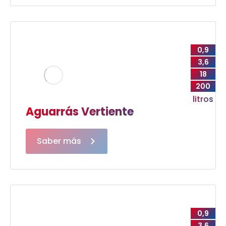
0,9
3,6
18
200
litros
Aguarrás Vertiente
Saber más
0,9
3,6