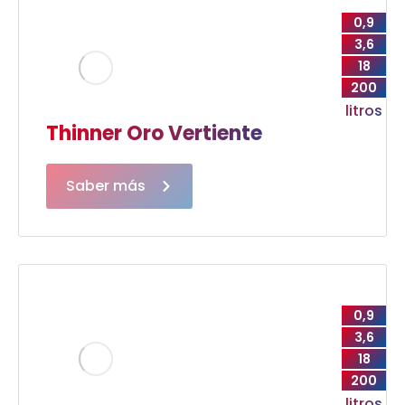
0,9
3,6
18
200
litros
Thinner Oro Vertiente
Saber más
0,9
3,6
18
200
litros