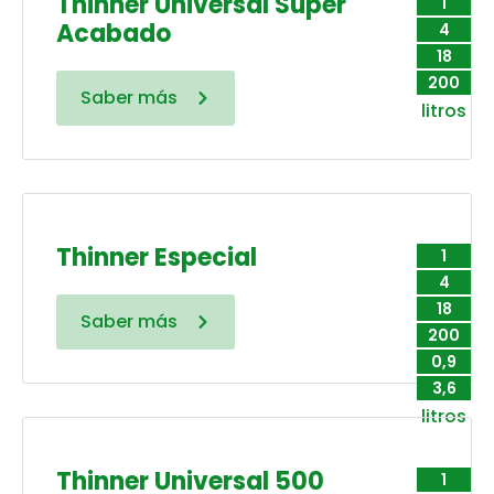
Thinner Universal Súper
1
Acabado
4
18
200
Saber más
litros
Thinner Especial
1
4
18
Saber más
200
0,9
3,6
litros
Thinner Universal 500
1