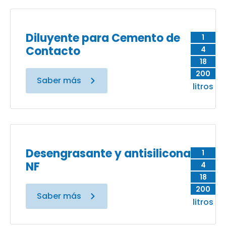
Diluyente para Cemento de
1
Contacto
4
18
200
Saber más
litros
Desengrasante y antisilicona
1
NF
4
18
200
Saber más
litros