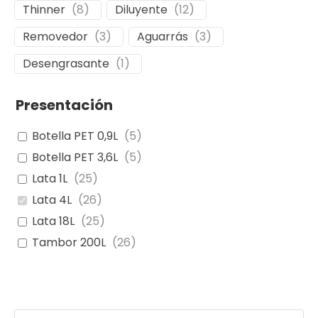
Thinner
(
8
)
Diluyente
(
12
)
Removedor
(
3
)
Aguarrás
(
3
)
Desengrasante
(
1
)
Presentación
Botella PET 0,9L
(
5
)
Botella PET 3,6L
(
5
)
Lata 1L
(
25
)
Lata 4L
(
26
)
Lata 18L
(
25
)
Tambor 200L
(
26
)