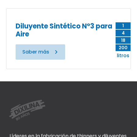
Diluyente Sintético N°3 para
1
Aire
4
18
200
Saber más
litros
Líderes en la fabricación de thinners y diluyentes.