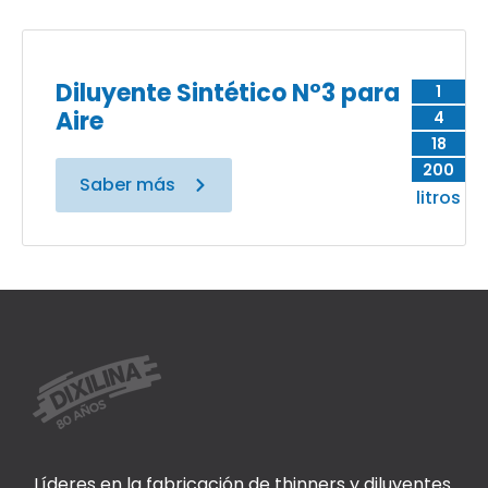
Diluyente Sintético N°3 para
1
Aire
4
18
200
Saber más
litros
Líderes en la fabricación de thinners y diluyentes.