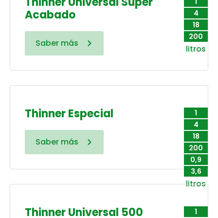
Thinner Universal Súper
1
Acabado
4
18
200
Saber más
litros
Thinner Especial
1
4
18
Saber más
200
0,9
3,6
litros
Thinner Universal 500
1