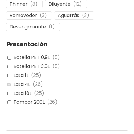
Thinner
(
8
)
Diluyente
(
12
)
Removedor
(
3
)
Aguarrás
(
3
)
Desengrasante
(
1
)
Presentación
Botella PET 0,9L
(
5
)
Botella PET 3,6L
(
5
)
Lata 1L
(
25
)
Lata 4L
(
26
)
Lata 18L
(
25
)
Tambor 200L
(
26
)