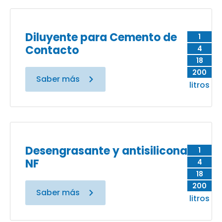
Diluyente para Cemento de
1
Contacto
4
18
200
Saber más
litros
Desengrasante y antisilicona
1
NF
4
18
200
Saber más
litros