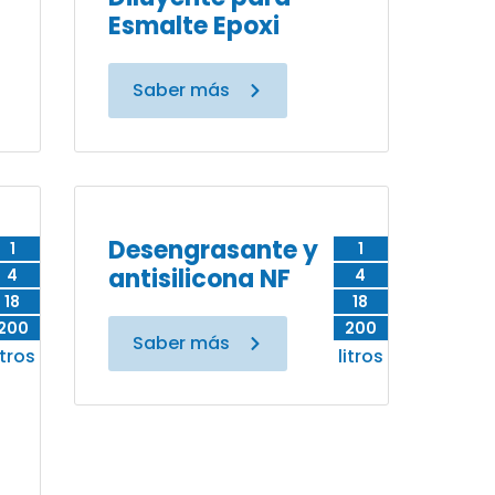
Esmalte Epoxi
Saber más
Desengrasante y
1
1
antisilicona NF
4
4
18
18
200
200
Saber más
itros
litros