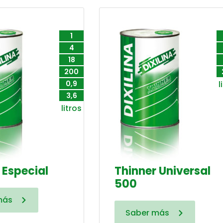
1
4
18
200
0,9
l
3,6
litros
 Especial
Thinner Universal
500
más
Saber más