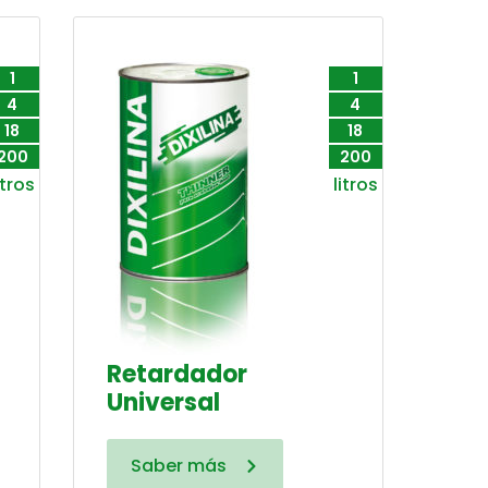
1
1
4
4
18
18
200
200
itros
litros
Retardador
Universal
Saber más