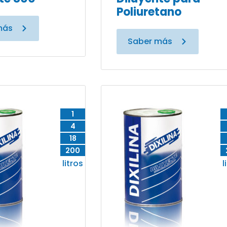
Poliuretano
más
Saber más
1
4
18
200
litros
l