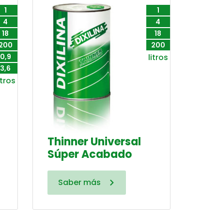
1
1
4
4
18
18
200
200
0,9
litros
3,6
itros
Thinner Universal
Súper Acabado
Saber más