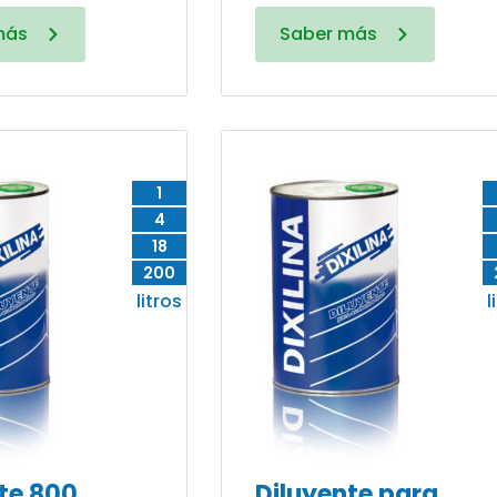
más
Saber más
1
4
18
200
litros
l
te 800
Diluyente para