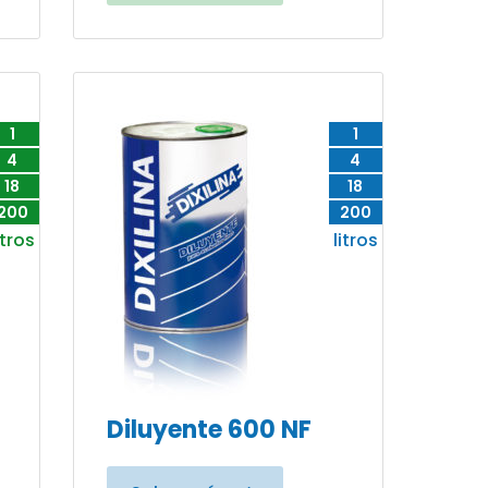
1
1
4
4
18
18
200
200
itros
litros
Diluyente 600 NF