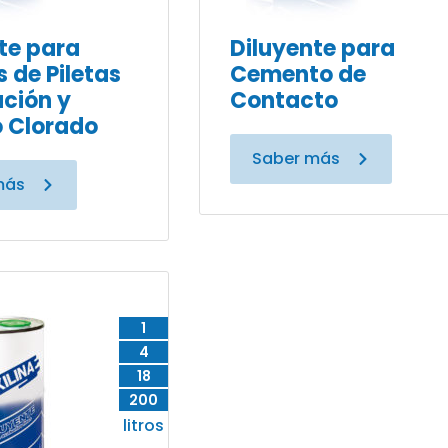
te para
Diluyente para
s de Piletas
Cemento de
ción y
Contacto
 Clorado
Saber más
más
1
4
18
200
litros