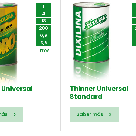
1
4
18
200
0,9
3,6
litros
l
 Universal
Thinner Universal
Standard
más
Saber más