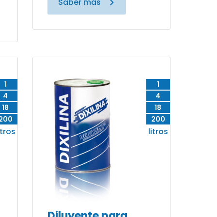
Saber más
1
1
4
4
18
18
200
200
itros
litros
Diluyente para