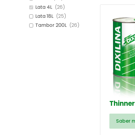
Lata 4L
(
26
)
Lata 18L
(
25
)
Tambor 200L
(
26
)
Thinner
Saber 