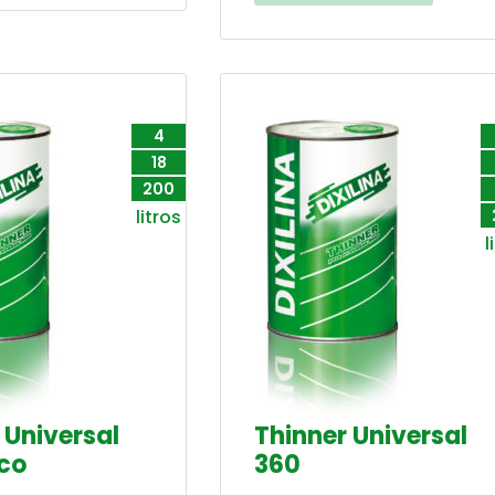
4
18
200
litros
l
 Universal
Thinner Universal
co
360