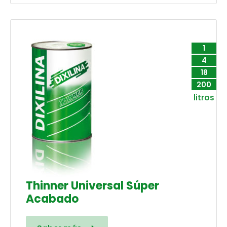
1
4
18
200
litros
Thinner Universal Súper
Acabado