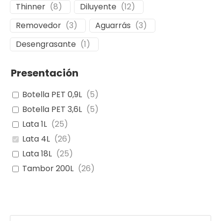
Thinner
(
8
)
Diluyente
(
12
)
Removedor
(
3
)
Aguarrás
(
3
)
Desengrasante
(
1
)
Presentación
Botella PET 0,9L
(
5
)
Botella PET 3,6L
(
5
)
Lata 1L
(
25
)
Lata 4L
(
26
)
Lata 18L
(
25
)
Tambor 200L
(
26
)