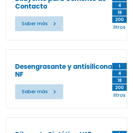
Contacto
4
18
200
Saber más
litros
Desengrasante y antisilicona
1
NF
4
18
200
Saber más
litros