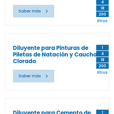
4
18
Saber más
200
litros
Diluyente para Pinturas de
1
Piletas de Natación y Caucho
4
Clorado
18
200
litros
Saber más
Diluyente para Cemento de
1