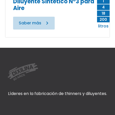
Diluyente Sintético N°3 para
1
Aire
4
18
200
Saber más
litros
Líderes en la fabricación de thinners y diluyentes.