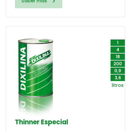
Saber más
1
4
18
200
0,9
3,6
litros
Thinner Especial