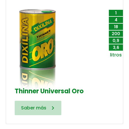
1
4
18
200
0,9
3,6
litros
Thinner Universal Oro
Saber más