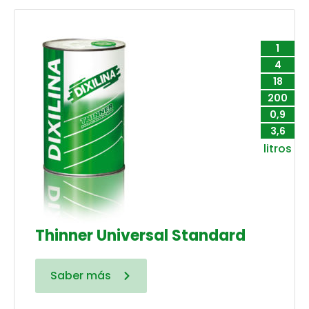
1
4
18
200
0,9
3,6
litros
Thinner Universal Standard
Saber más