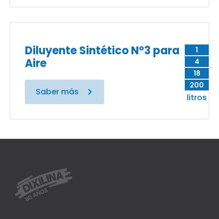
Diluyente Sintético N°3 para
1
Aire
4
18
200
Saber más
litros