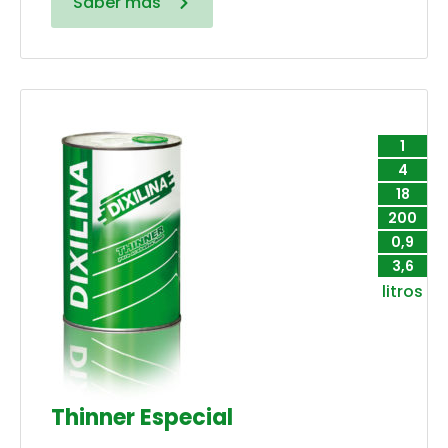
Saber más
1
4
18
200
0,9
3,6
litros
Thinner Especial