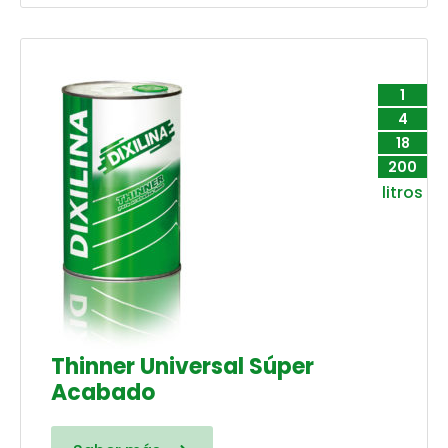
1
4
18
200
litros
Thinner Universal Súper
Acabado