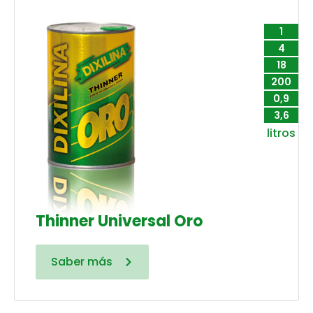
1
4
18
200
0,9
3,6
litros
Thinner Universal Oro
Saber más