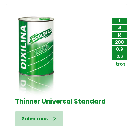
1
4
18
200
0,9
3,6
litros
Thinner Universal Standard
Saber más