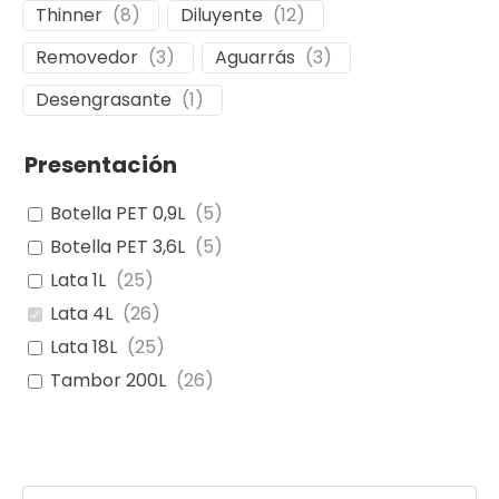
Thinner
(
8
)
Diluyente
(
12
)
Removedor
(
3
)
Aguarrás
(
3
)
Desengrasante
(
1
)
Presentación
Botella PET 0,9L
(
5
)
Botella PET 3,6L
(
5
)
Lata 1L
(
25
)
Lata 4L
(
26
)
Lata 18L
(
25
)
Tambor 200L
(
26
)