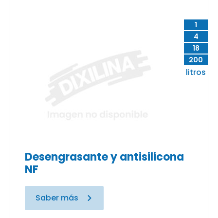
1
4
18
200
litros
Desengrasante y antisilicona
NF
Saber más