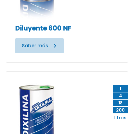
Diluyente 600 NF
Saber más
1
4
18
200
litros