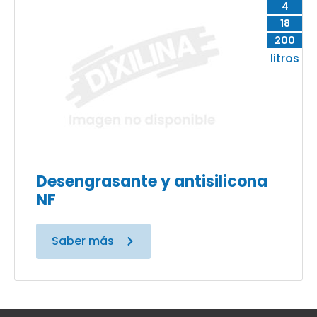
4
18
200
litros
Desengrasante y antisilicona
NF
Saber más