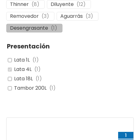
Thinner
(
8
)
Diluyente
(
12
)
Removedor
(
3
)
Aguarrás
(
3
)
Desengrasante
(
1
)
Presentación
Lata 1L
(
1
)
Lata 4L
(
1
)
Lata 18L
(
1
)
Tambor 200L
(
1
)
1