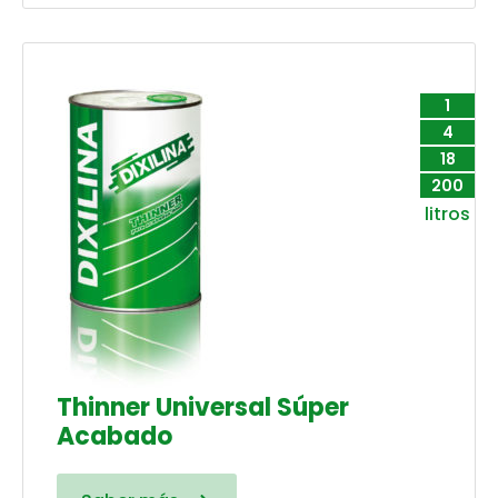
1
4
18
200
litros
Thinner Universal Súper
Acabado