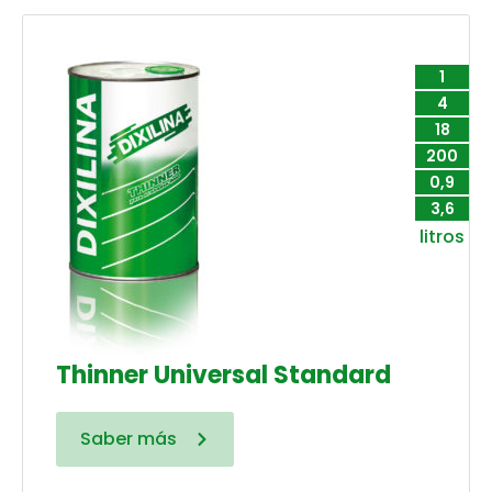
1
4
18
200
0,9
3,6
litros
Thinner Universal Standard
Saber más