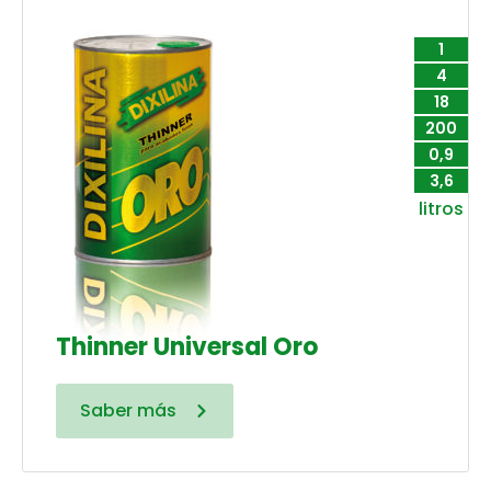
1
4
18
200
0,9
3,6
litros
Thinner Universal Oro
Saber más