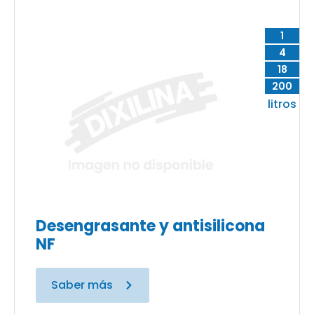
1
4
18
200
litros
Desengrasante y antisilicona
NF
Saber más