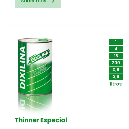
Saber más
1
4
18
200
0,9
3,6
litros
Thinner Especial