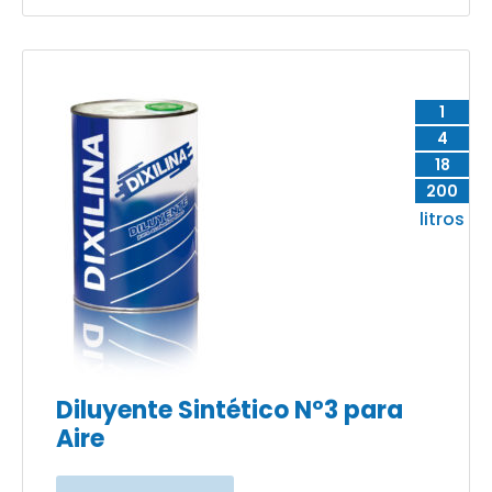
1
4
18
200
litros
Diluyente Sintético N°3 para
Aire