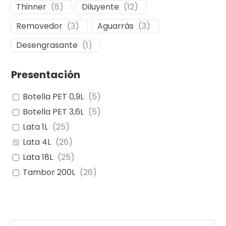
Thinner
(
8
)
Diluyente
(
12
)
Removedor
(
3
)
Aguarrás
(
3
)
Desengrasante
(
1
)
Presentación
Botella PET 0,9L
(
5
)
Botella PET 3,6L
(
5
)
Lata 1L
(
25
)
Lata 4L
(
26
)
Lata 18L
(
25
)
Tambor 200L
(
26
)