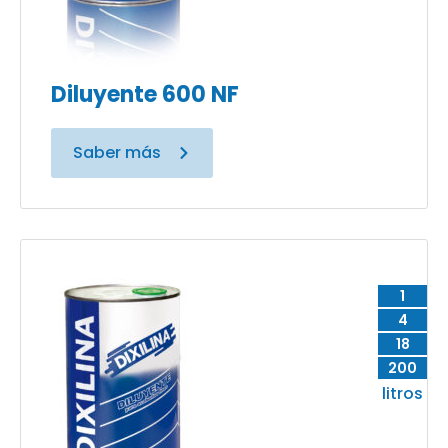
Diluyente 600 NF
Saber más
1
4
18
200
litros