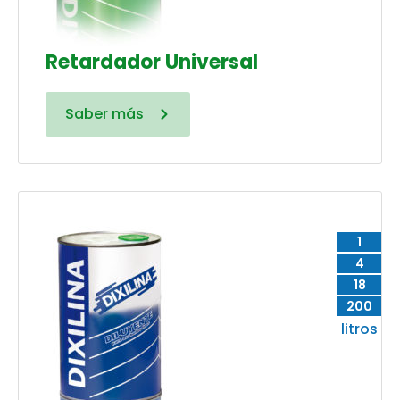
Retardador Universal
Saber más
1
4
18
200
litros