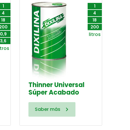
1
1
4
4
18
18
200
200
0,9
litros
3,6
itros
Thinner Universal
Súper Acabado
Saber más