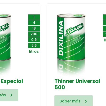
1
4
18
200
0,9
l
3,6
litros
 Especial
Thinner Universal
500
más
Saber más