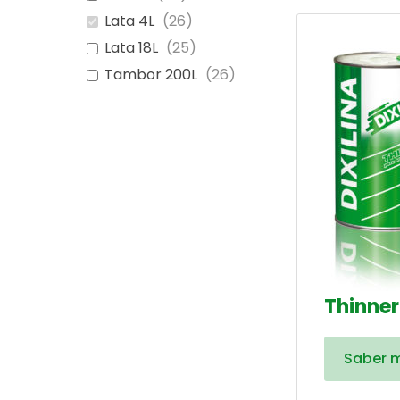
Lata 4L
(
26
)
Lata 18L
(
25
)
Tambor 200L
(
26
)
Thinner
Saber 