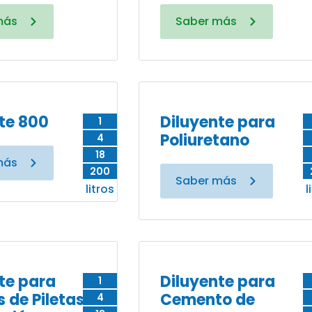
más
Saber más
te 800
Diluyente para
1
Poliuretano
4
18
más
200
Saber más
litros
l
te para
Diluyente para
1
s de Piletas
Cemento de
4