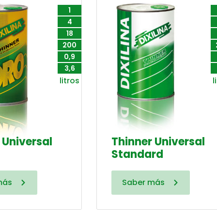
1
4
18
200
0,9
3,6
litros
l
 Universal
Thinner Universal
Standard
más
Saber más