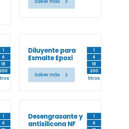
Saber más
Diluyente para
1
1
Esmalte Epoxi
4
4
18
18
200
200
Saber más
itros
litros
Desengrasante y
1
1
antisilicona NF
4
4