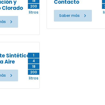
ción y
18
Contacto
200
 Clorado
litros
l
Saber más
más
te Sintético
1
a Aire
4
18
200
más
litros