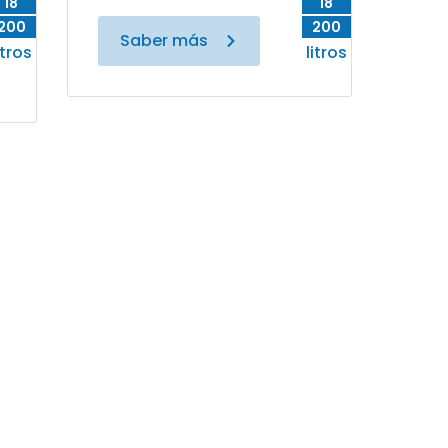
18
18
200
200
Saber más
itros
litros