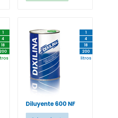
1
1
4
4
18
18
200
200
itros
litros
Diluyente 600 NF