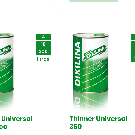
4
18
200
litros
l
 Universal
Thinner Universal
co
360