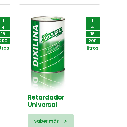
1
1
4
4
18
18
200
200
itros
litros
Retardador
Universal
Saber más