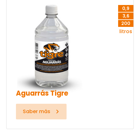
0,9
3,6
200
litros
Aguarrás Tigre
Saber más