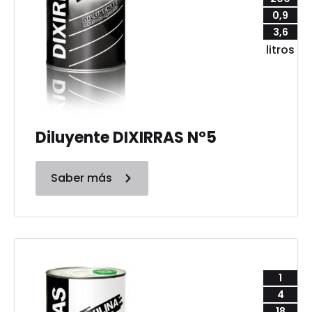
0,9
3,6
litros
Diluyente DIXIRRAS N°5
Saber más
1
4
18