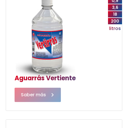
0,9
3,6
18
200
litros
Aguarrás Vertiente
Saber más