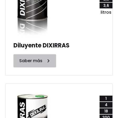
3,6
litros
Diluyente DIXIRRAS
Saber más
1
4
18
200