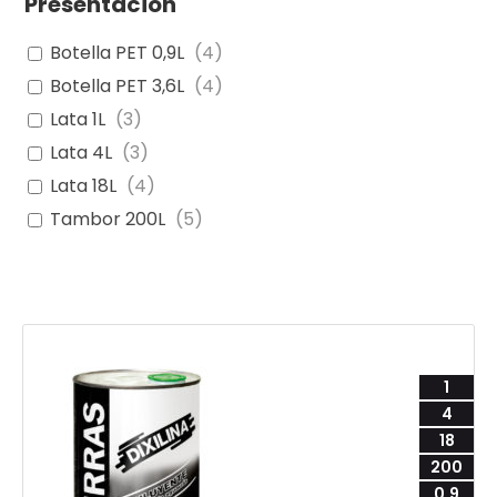
Presentación
Botella PET 0,9L
(
4
)
Botella PET 3,6L
(
4
)
Lata 1L
(
3
)
Lata 4L
(
3
)
Lata 18L
(
4
)
Tambor 200L
(
5
)
1
4
18
200
0,9