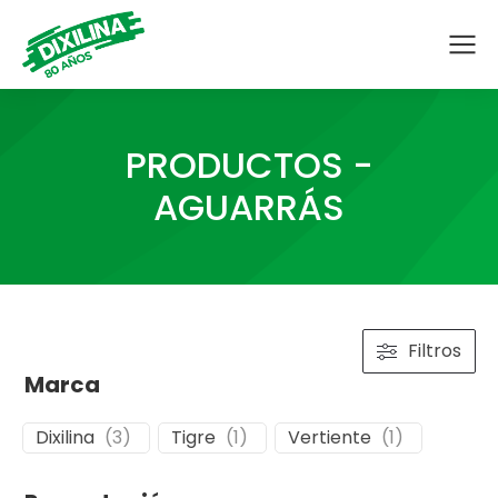
PRODUCTOS -
AGUARRÁS
Filtros
Marca
Dixilina
(
3
)
Tigre
(
1
)
Vertiente
(
1
)