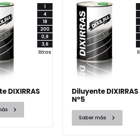
1
4
18
200
0,9
3,6
litros
l
te DIXIRRAS
Diluyente DIXIRRAS
N°5
más
Saber más