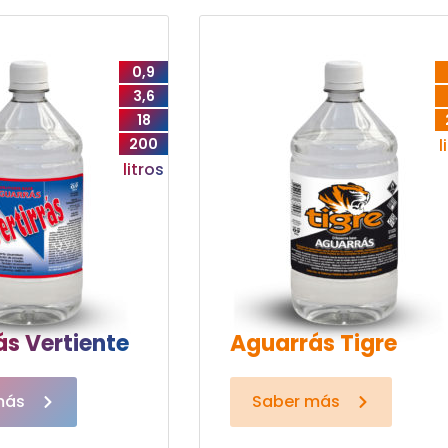
0,9
3,6
18
200
l
litros
s Vertiente
Aguarrás Tigre
más
Saber más