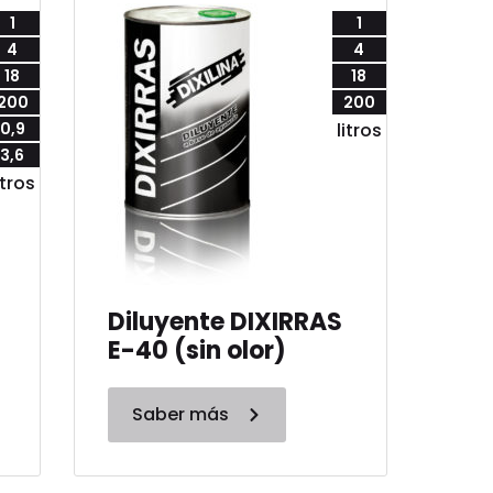
1
1
4
4
18
18
200
200
0,9
litros
3,6
itros
Diluyente DIXIRRAS
E-40 (sin olor)
Saber más