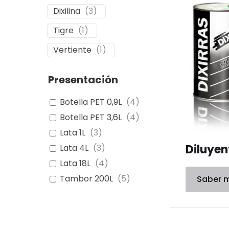
Dixilina
(
3
)
Tigre
(
1
)
Vertiente
(
1
)
Presentación
Botella PET 0,9L
(
4
)
Botella PET 3,6L
(
4
)
Lata 1L
(
3
)
Diluyen
Lata 4L
(
3
)
Lata 18L
(
4
)
Tambor 200L
(
5
)
Saber 