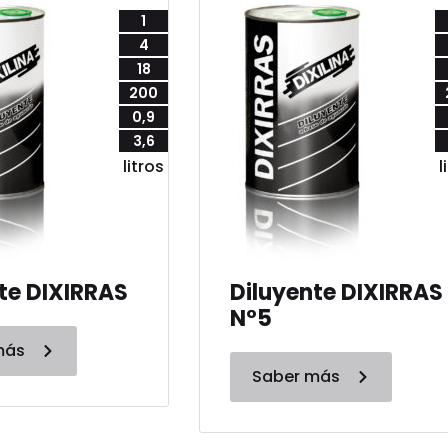
1
4
18
200
0,9
3,6
litros
l
te DIXIRRAS
Diluyente DIXIRRAS
N°5
más
Saber más