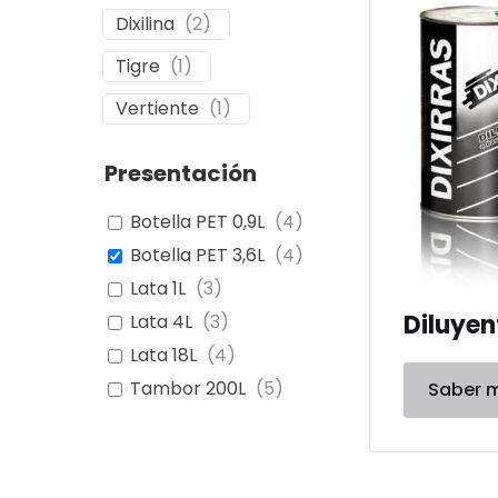
Dixilina
(
2
)
Tigre
(
1
)
Vertiente
(
1
)
Presentación
Botella PET 0,9L
(
4
)
Botella PET 3,6L
(
4
)
Lata 1L
(
3
)
Diluyen
Lata 4L
(
3
)
Lata 18L
(
4
)
Tambor 200L
(
5
)
Saber 