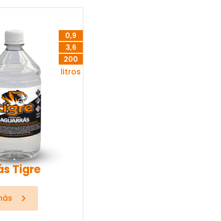
0,9
3,6
200
litros
s Tigre
más