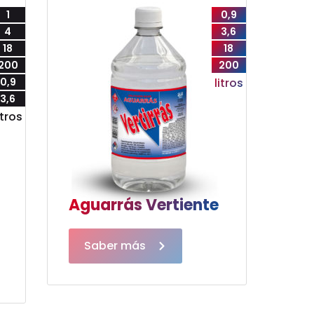
1
0,9
4
3,6
18
18
200
200
0,9
litros
3,6
itros
Aguarrás Vertiente
Saber más