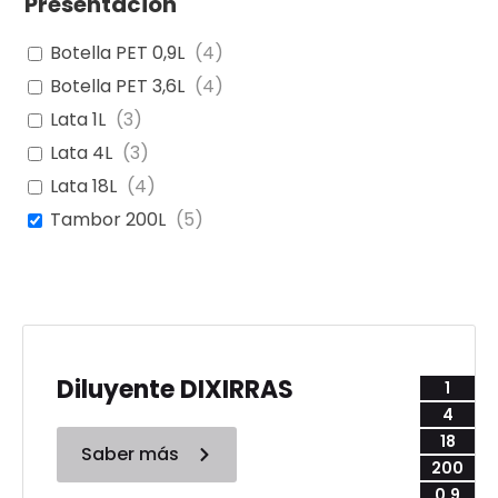
Presentación
Botella PET 0,9L
(
4
)
Botella PET 3,6L
(
4
)
Lata 1L
(
3
)
Lata 4L
(
3
)
Lata 18L
(
4
)
Tambor 200L
(
5
)
Diluyente DIXIRRAS
1
4
18
Saber más
200
0,9