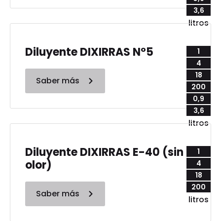
3,6
litros
Diluyente DIXIRRAS N°5
1
4
18
Saber más
200
0,9
3,6
litros
Diluyente DIXIRRAS E-40 (sin
1
olor)
4
18
200
Saber más
litros