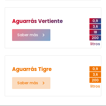
Aguarrás Vertiente
0,9
3,6
18
Saber más
200
litros
Aguarrás Tigre
0,9
3,6
200
Saber más
litros