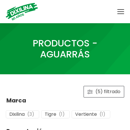
PRODUCTOS -
AGUARRÁS
(5) filtrado
Marca
Dixilina
(
3
)
Tigre
(
1
)
Vertiente
(
1
)