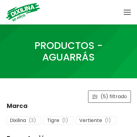
PRODUCTOS -
AGUARRÁS
(5) filtrado
Marca
Dixilina
(
3
)
Tigre
(
1
)
Vertiente
(
1
)