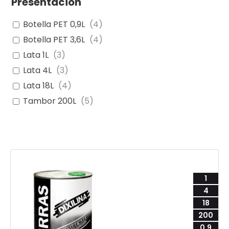
Presentación
Botella PET 0,9L
(
4
)
Botella PET 3,6L
(
4
)
Lata 1L
(
3
)
Lata 4L
(
3
)
Lata 18L
(
4
)
Tambor 200L
(
5
)
1
4
18
200
0,9