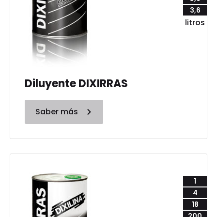
3,6
litros
Diluyente DIXIRRAS
Saber más
1
4
18
200