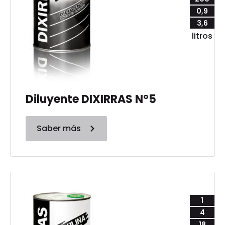
0,9
3,6
litros
Diluyente DIXIRRAS N°5
Saber más
1
4
18