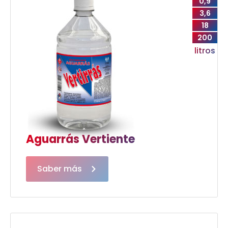
0,9
3,6
18
200
litros
Aguarrás Vertiente
Saber más