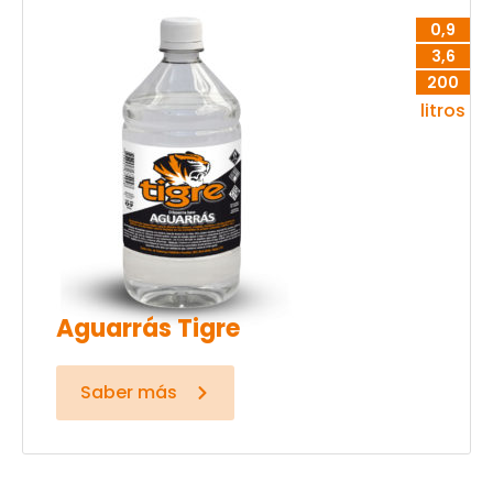
0,9
3,6
200
litros
Aguarrás Tigre
Saber más