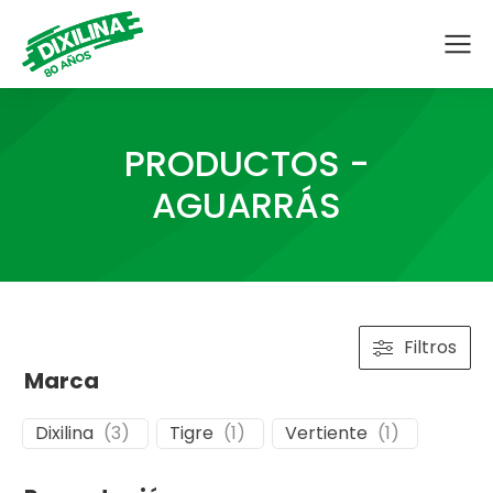
PRODUCTOS -
AGUARRÁS
Filtros
Marca
Dixilina
(
3
)
Tigre
(
1
)
Vertiente
(
1
)