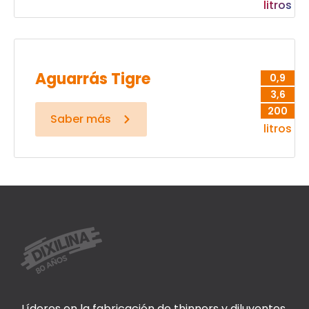
litros
Aguarrás Tigre
0,9
3,6
200
Saber más
litros
Líderes en la fabricación de thinners y diluyentes.