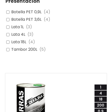
Presentación
Botella PET 0,9L
(
4
)
Botella PET 3,6L
(
4
)
Lata 1L
(
3
)
Lata 4L
(
3
)
Lata 18L
(
4
)
Tambor 200L
(
5
)
1
4
18
200
0,9