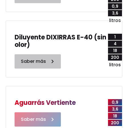
0,9
3,6
litros
Diluyente DIXIRRAS E-40 (sin
1
olor)
4
18
200
Saber más
litros
Aguarrás Vertiente
0,9
3,6
18
Saber más
200