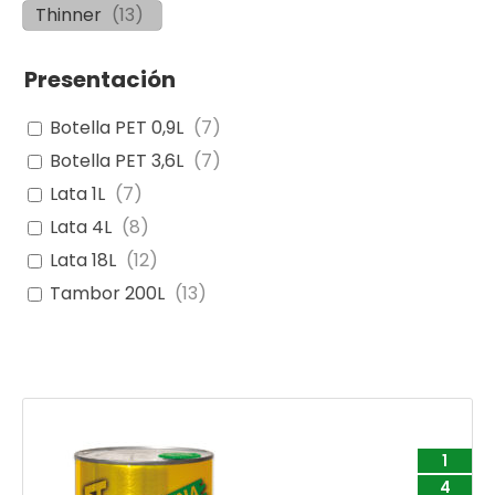
Thinner
(
13
)
Presentación
Botella PET 0,9L
(
7
)
Botella PET 3,6L
(
7
)
Lata 1L
(
7
)
Lata 4L
(
8
)
Lata 18L
(
12
)
Tambor 200L
(
13
)
1
4