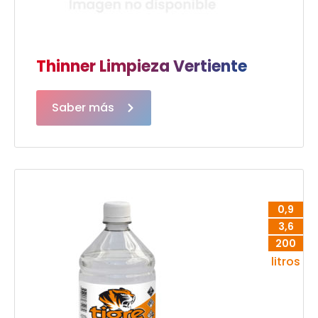
Thinner Limpieza Vertiente
Saber más
0,9
3,6
200
litros