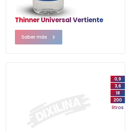
Thinner Universal Vertiente
Saber más
0,9
3,6
18
200
litros