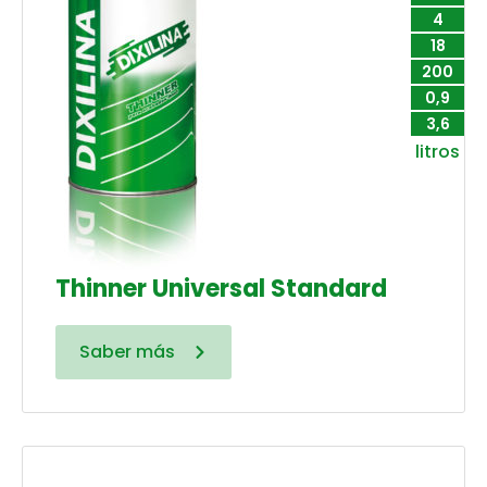
4
18
200
0,9
3,6
litros
Thinner Universal Standard
Saber más