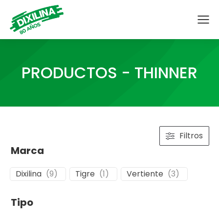
PRODUCTOS - THINNER
Filtros
Marca
Dixilina
(
9
)
Tigre
(
1
)
Vertiente
(
3
)
Tipo