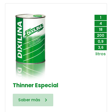
1
4
18
200
0,9
3,6
litros
Thinner Especial
Saber más