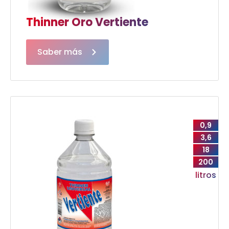
Thinner Oro Vertiente
Saber más
0,9
3,6
18
200
litros