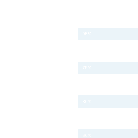
Web design
95%
Programming
75%
Photography
80%
Marketing
60%