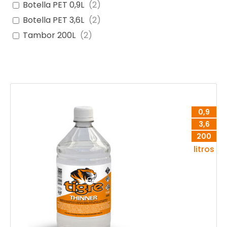
Botella PET 0,9L
(
2
)
Botella PET 3,6L
(
2
)
Tambor 200L
(
2
)
0,9
3,6
200
litros