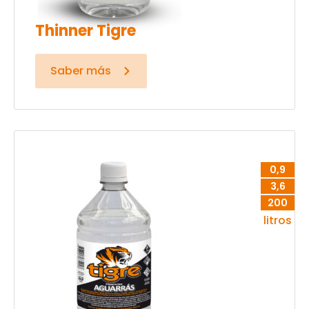
Thinner Tigre
Saber más
0,9
3,6
200
litros