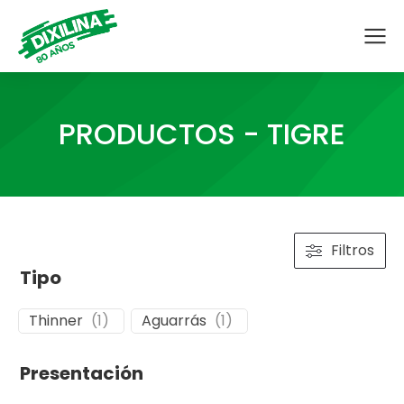
PRODUCTOS - TIGRE
Filtros
Tipo
Thinner
(
1
)
Aguarrás
(
1
)
Presentación