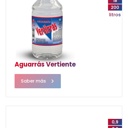
18
200
litros
Aguarrás Vertiente
Saber más
0,9