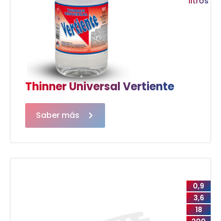
litros
Thinner Universal Vertiente
Saber más
0,9
3,6
18