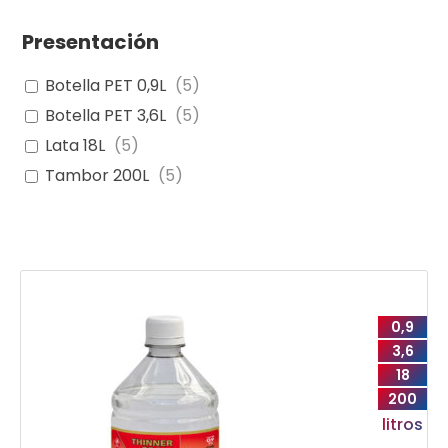
Presentación
Botella PET 0,9L
(
5
)
Botella PET 3,6L
(
5
)
Lata 18L
(
5
)
Tambor 200L
(
5
)
0,9
3,6
18
200
litros