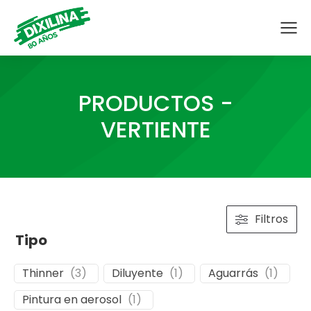
PRODUCTOS -
VERTIENTE
Filtros
Tipo
Thinner
(
3
)
Diluyente
(
1
)
Aguarrás
(
1
)
Pintura en aerosol
(
1
)