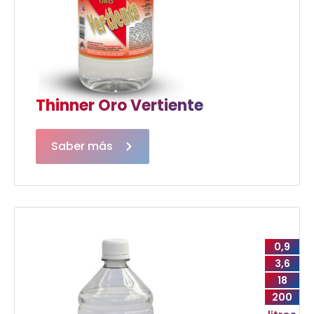
Thinner Oro Vertiente
Saber más
0,9
3,6
18
200