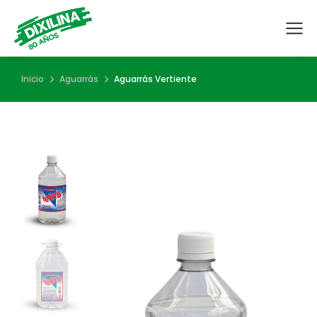
Estás aquí:
Inicio
Aguarrás
Aguarrás Vertiente