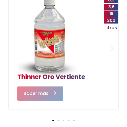
0,9
3,6
18
200
litros
Thinner Oro Vertiente
Saber más