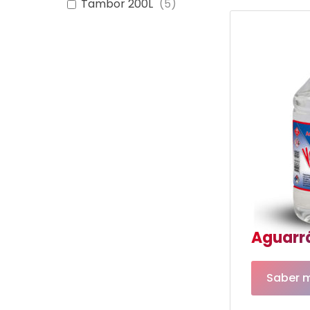
Tambor 200L
(
5
)
Aguarrá
Saber 