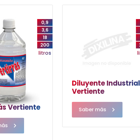
0,9
3,6
18
200
litros
l
Diluyente Industria
Vertiente
s Vertiente
Saber más
más