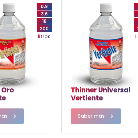
0,9
3,6
18
200
litros
l
 Oro
Thinner Universal
te
Vertiente
más
Saber más