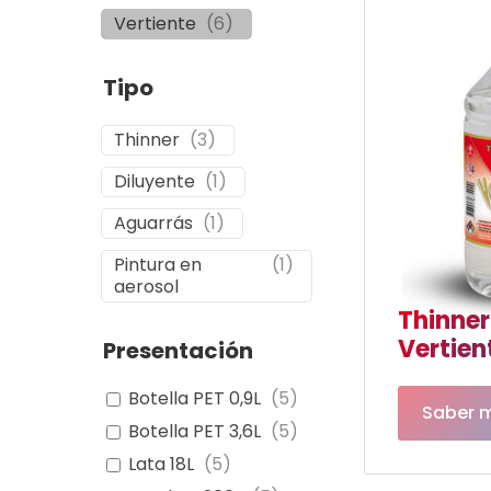
Vertiente
(
6
)
Tipo
Thinner
(
3
)
Diluyente
(
1
)
Aguarrás
(
1
)
Pintura en
(
1
)
aerosol
Thinner
Vertien
Presentación
Botella PET 0,9L
(
5
)
Saber 
Botella PET 3,6L
(
5
)
Lata 18L
(
5
)