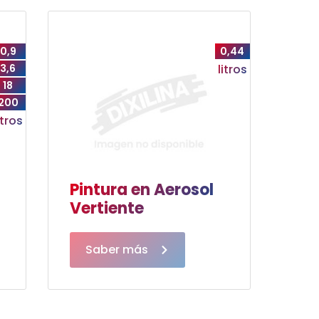
0,9
0,44
3,6
litros
18
200
itros
l
Pintura en Aerosol
Vertiente
Saber más