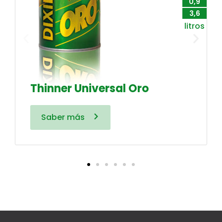
0,9
3,6
litros
Thinner Universal Oro
Saber más