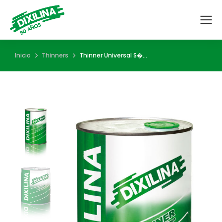
Estás aquí:
Inicio
Thinners
Thinner Universal S�…