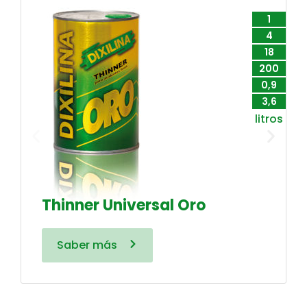
1
4
18
200
0,9
3,6
litros
Thinner Universal Oro
Saber más