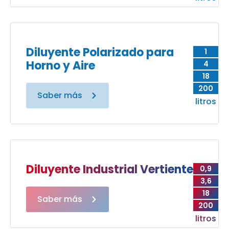
Diluyente Polarizado para
1
Horno y Aire
4
18
200
Saber más
litros
Diluyente Industrial Vertiente
0,9
3,6
18
Saber más
200
litros