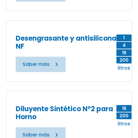
Desengrasante y antisilicona
1
NF
4
18
200
Saber más
litros
Diluyente Sintético N°2 para
18
Horno
200
litros
Saber más