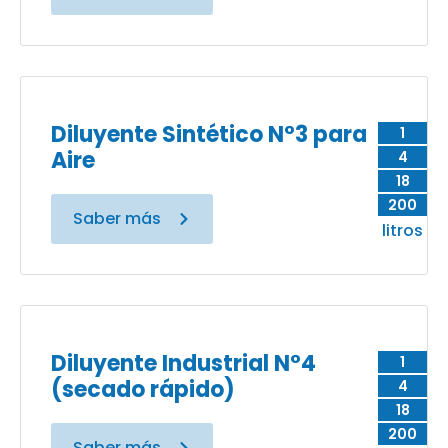
Diluyente Sintético N°3 para
1
Aire
4
18
200
Saber más
litros
Diluyente Industrial N°4
1
(secado rápido)
4
18
200
Saber más