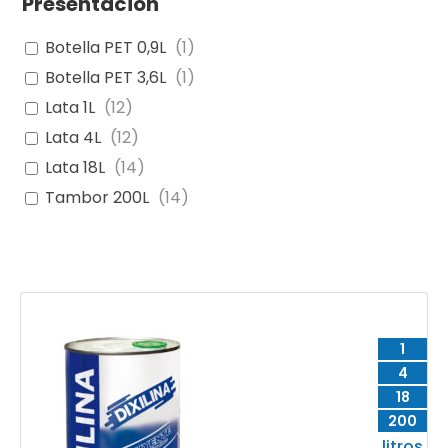
Presentación
Botella PET 0,9L
(
1
)
Botella PET 3,6L
(
1
)
Lata 1L
(
12
)
Lata 4L
(
12
)
Lata 18L
(
14
)
Tambor 200L
(
14
)
1
4
18
200
litros