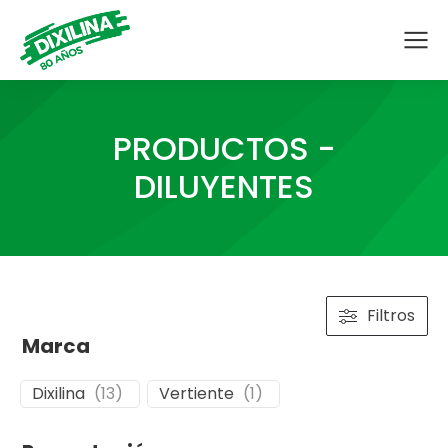
PRODUCTOS -
DILUYENTES
Filtros
Marca
Dixilina
(
13
)
Vertiente
(
1
)