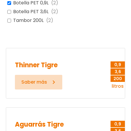
Botella PET 0,9L
(
2
)
Botella PET 3,6L
(
2
)
Tambor 200L
(
2
)
Thinner Tigre
0,9
3,6
200
Saber más
litros
Aguarrás Tigre
0,9