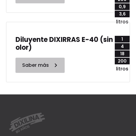
0,9
3,6
litros
Diluyente DIXIRRAS E-40 (sin
1
olor)
4
18
200
Saber más
litros