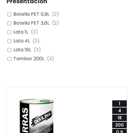
Presentación
Botella PET 0,9L
(
2
)
Botella PET 3,6L
(
2
)
Lata 1L
(
3
)
Lata 4L
(
3
)
Lata 18L
(
3
)
Tambor 200L
(
3
)
1
4
18
200
0,9