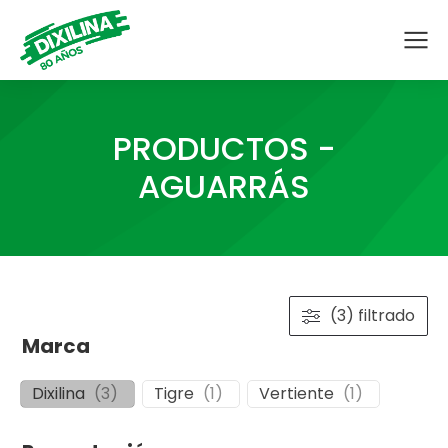
PRODUCTOS -
AGUARRÁS
(3) filtrado
Marca
Dixilina
(
3
)
Tigre
(
1
)
Vertiente
(
1
)