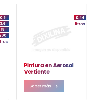
0,9
0,44
3,6
litros
18
200
itros
l
Pintura en Aerosol
Vertiente
Saber más