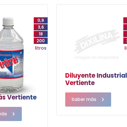
0,9
3,6
18
200
litros
l
Diluyente Industria
Vertiente
s Vertiente
Saber más
más