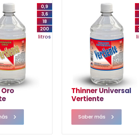
0,9
3,6
18
200
litros
l
 Oro
Thinner Universal
te
Vertiente
más
Saber más