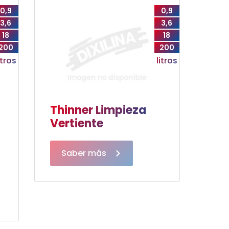
0,9
0,9
3,6
3,6
18
18
200
200
itros
litros
Thinner Limpieza
Vertiente
Saber más