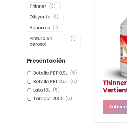
Thinner
(
3
)
Diluyente
(
1
)
Aguarrás
(
1
)
Pintura en
(
1
)
aerosol
Presentación
Botella PET 0,9L
(
5
)
Botella PET 3,6L
(
5
)
Thinner
Vertien
Lata 18L
(
5
)
Tambor 200L
(
5
)
Saber 