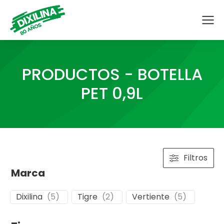
PRODUCTOS - BOTELLA
PET 0,9L
Filtros
Marca
Dixilina
(
5
)
Tigre
(
2
)
Vertiente
(
5
)