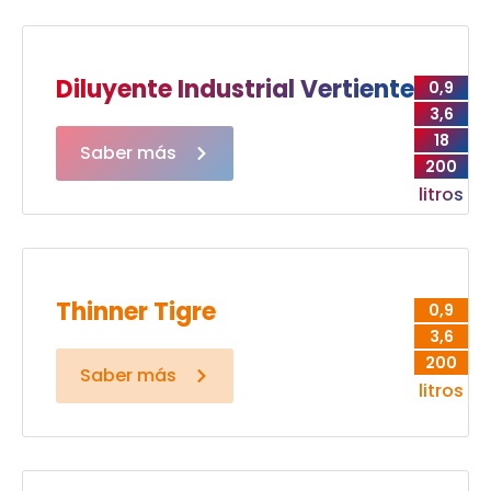
Diluyente Industrial Vertiente
0,9
3,6
18
Saber más
200
litros
Thinner Tigre
0,9
3,6
200
Saber más
litros