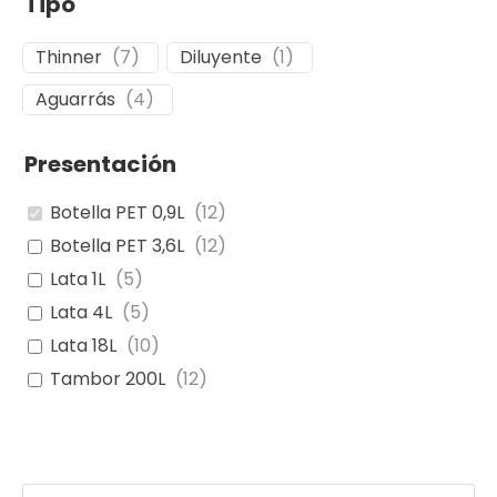
Tipo
Thinner
(
7
)
Diluyente
(
1
)
Aguarrás
(
4
)
Presentación
Botella PET 0,9L
(
12
)
Botella PET 3,6L
(
12
)
Lata 1L
(
5
)
Lata 4L
(
5
)
Lata 18L
(
10
)
Tambor 200L
(
12
)