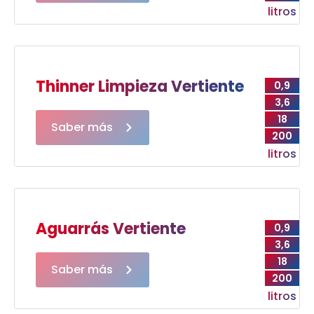
litros
Thinner Limpieza Vertiente
0,9
3,6
18
Saber más
200
litros
Aguarrás Vertiente
0,9
3,6
18
Saber más
200
litros