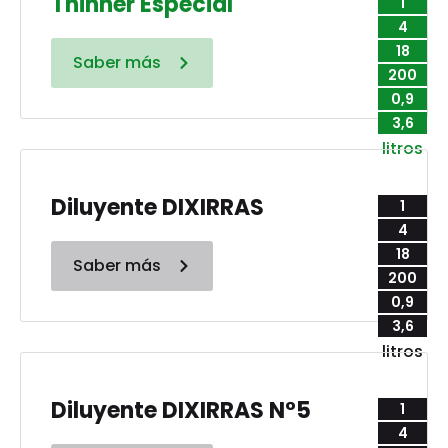
Thinner Especial
1
4
18
Saber más
200
0,9
3,6
litros
Diluyente DIXIRRAS
1
4
18
Saber más
200
0,9
3,6
litros
Diluyente DIXIRRAS N°5
1
4