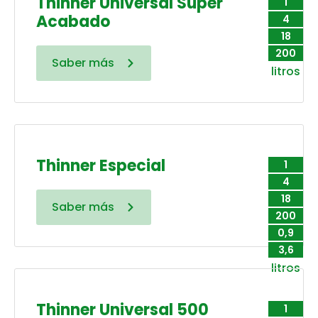
Thinner Universal Súper
1
Acabado
4
18
200
Saber más
litros
Thinner Especial
1
4
18
Saber más
200
0,9
3,6
litros
Thinner Universal 500
1