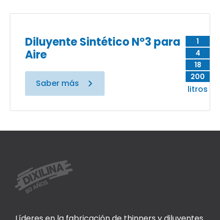
Diluyente Sintético N°3 para
1
Aire
4
18
200
Saber más
litros
Líderes en la fabricación de thinners y diluyentes.