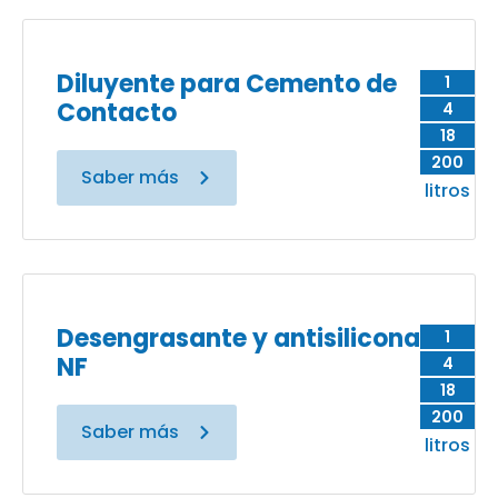
Diluyente para Cemento de
1
Contacto
4
18
200
Saber más
litros
Desengrasante y antisilicona
1
NF
4
18
200
Saber más
litros