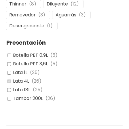
Thinner
(
8
)
Diluyente
(
12
)
Removedor
(
3
)
Aguarrás
(
3
)
Desengrasante
(
1
)
Presentación
Botella PET 0,9L
(
5
)
Botella PET 3,6L
(
5
)
Lata 1L
(
25
)
Lata 4L
(
26
)
Lata 18L
(
25
)
Tambor 200L
(
26
)