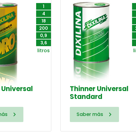
1
4
18
200
0,9
3,6
litros
l
 Universal
Thinner Universal
Standard
más
Saber más