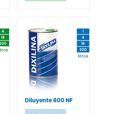
4
1
18
4
200
18
itros
200
litros
Diluyente 600 NF