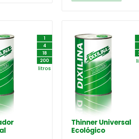
1
4
18
200
l
litros
ador
Thinner Universal
al
Ecológico