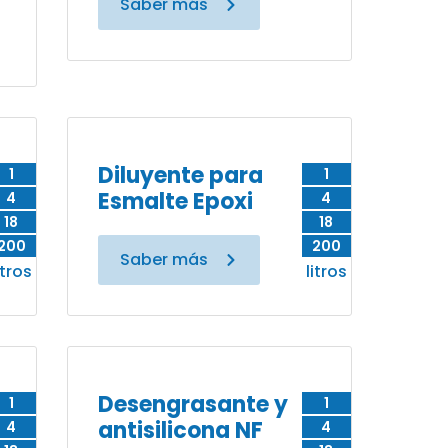
Saber más
Diluyente para
1
1
Esmalte Epoxi
4
4
18
18
200
200
Saber más
itros
litros
Desengrasante y
1
1
antisilicona NF
4
4