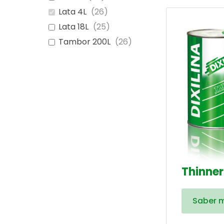
Lata 4L
(
26
)
Lata 18L
(
25
)
Tambor 200L
(
26
)
Thinner
Saber 