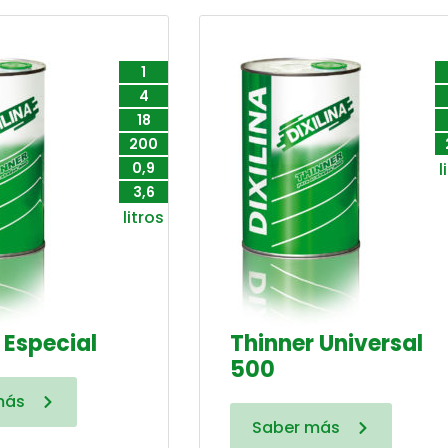
1
4
18
200
0,9
l
3,6
litros
 Especial
Thinner Universal
500
más
Saber más