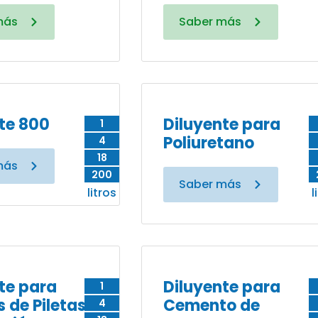
más
Saber más
te 800
Diluyente para
1
Poliuretano
4
18
más
200
Saber más
litros
l
te para
Diluyente para
1
s de Piletas
Cemento de
4