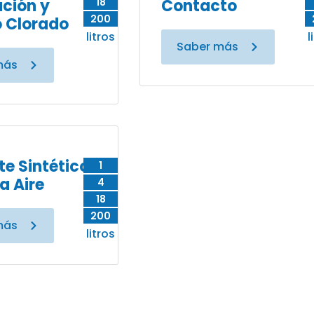
ción y
18
Contacto
200
 Clorado
litros
l
Saber más
más
te Sintético
1
a Aire
4
18
200
más
litros