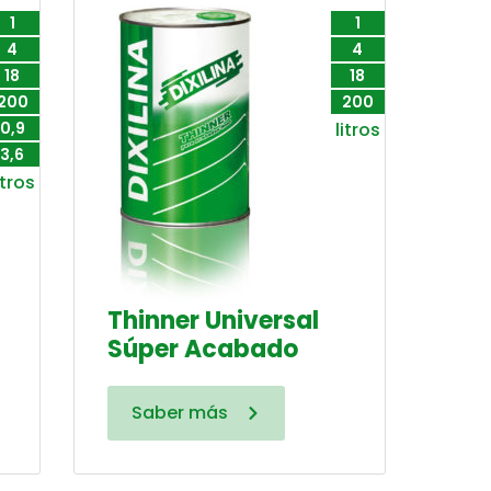
1
1
4
4
18
18
200
200
0,9
litros
3,6
itros
Thinner Universal
Súper Acabado
Saber más