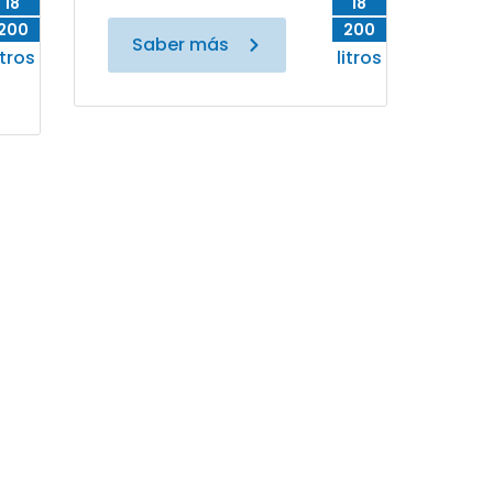
18
18
200
200
Saber más
itros
litros