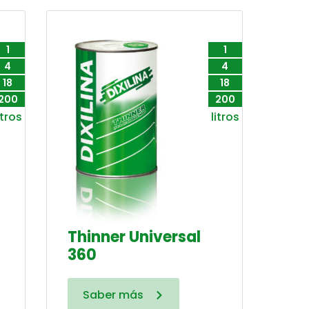
1
1
4
4
18
18
200
200
itros
litros
Thinner Universal
360
Saber más