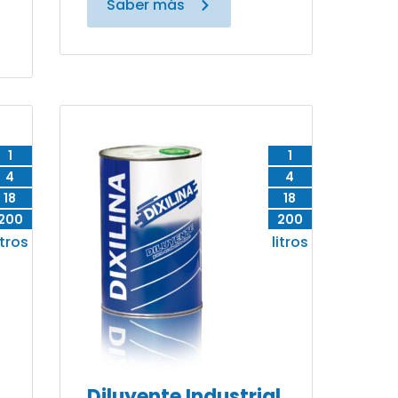
Saber más
1
1
4
4
18
18
200
200
itros
litros
Diluyente Industrial