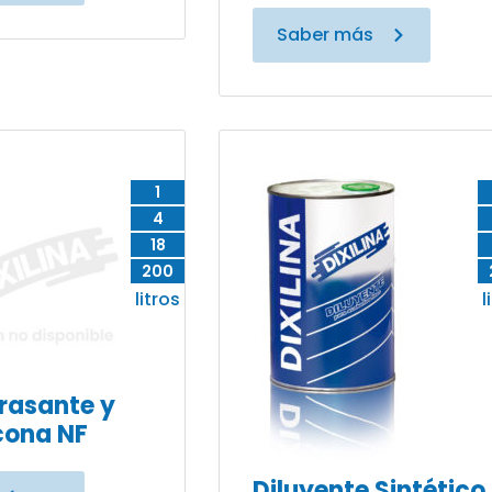
Saber más
1
4
18
200
litros
l
rasante y
icona NF
Diluyente Sintético