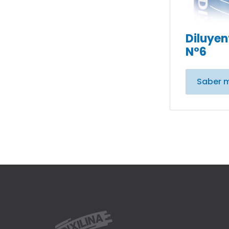
Diluyen
N°6
Saber 