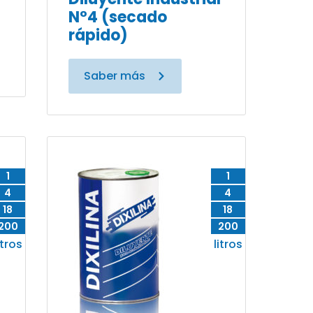
N°4 (secado
rápido)
Saber más
1
1
4
4
18
18
200
200
itros
litros