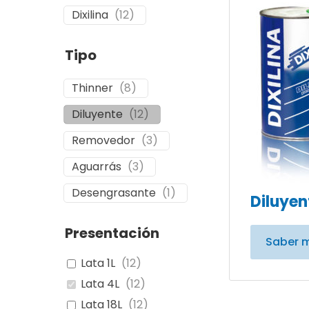
Dixilina
(
12
)
Tipo
Thinner
(
8
)
Diluyente
(
12
)
Removedor
(
3
)
Aguarrás
(
3
)
Desengrasante
(
1
)
Diluyen
Presentación
Saber 
Lata 1L
(
12
)
Lata 4L
(
12
)
Lata 18L
(
12
)