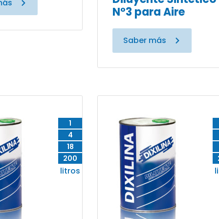
más
N°3 para Aire
Saber más
1
4
18
200
litros
l