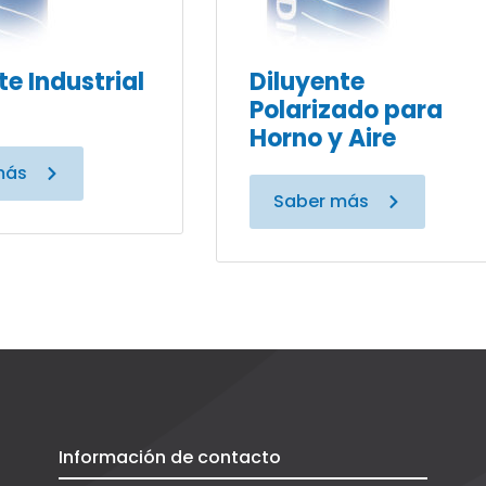
te Industrial
Diluyente
Polarizado para
Horno y Aire
más
Saber más
Información de contacto