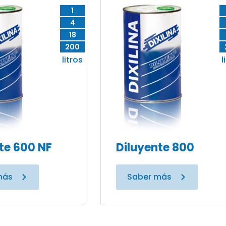
1
4
18
200
litros
l
te 600 NF
Diluyente 800
más
Saber más