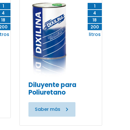
1
1
4
4
18
18
200
200
itros
litros
Diluyente para
Poliuretano
Saber más