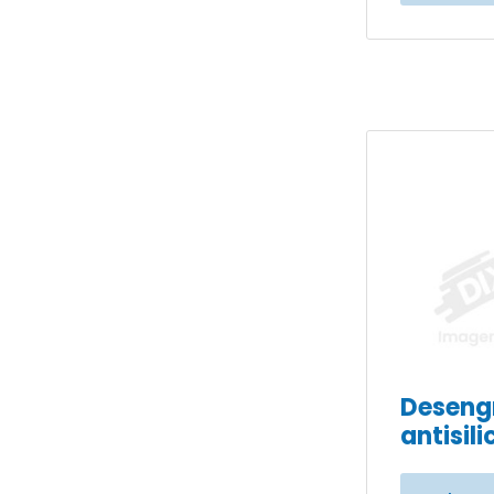
Deseng
antisil