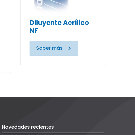
Diluyente Acrílico
NF
Saber más
Novedades recientes