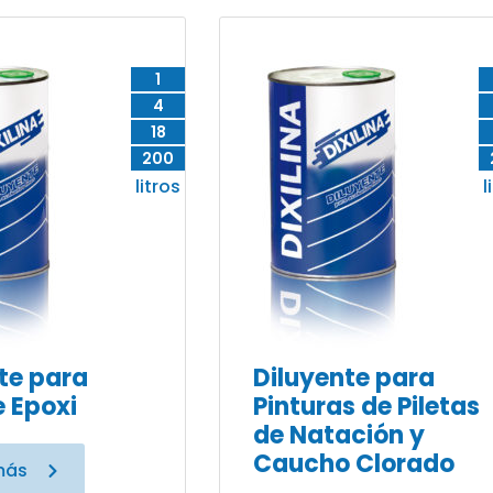
1
4
18
200
litros
l
te para
Diluyente para
 Epoxi
Pinturas de Piletas
de Natación y
Caucho Clorado
más