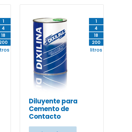
1
1
4
4
18
18
200
200
itros
litros
Diluyente para
Cemento de
Contacto