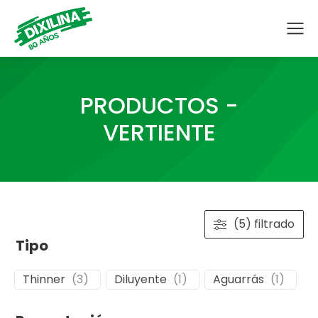
PRODUCTOS -
VERTIENTE
(5) filtrado
Tipo
Thinner
(
3
)
Diluyente
(
1
)
Aguarrás
(
1
)