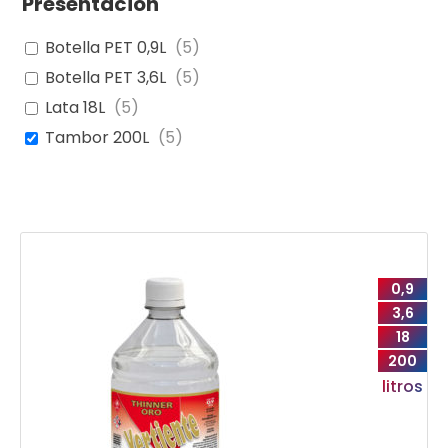
Presentación
Botella PET 0,9L
(
5
)
Botella PET 3,6L
(
5
)
Lata 18L
(
5
)
Tambor 200L
(
5
)
0,9
3,6
18
200
litros