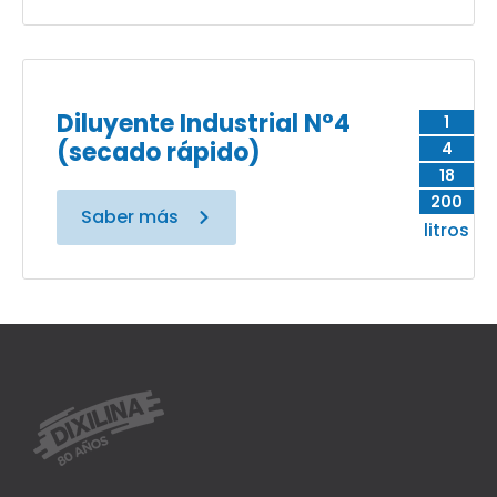
Diluyente Industrial N°4
1
(secado rápido)
4
18
200
Saber más
litros