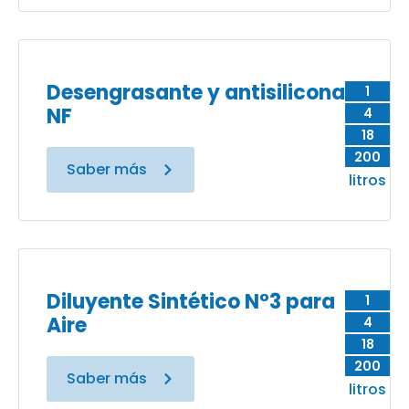
Desengrasante y antisilicona
1
NF
4
18
200
Saber más
litros
Diluyente Sintético N°3 para
1
Aire
4
18
200
Saber más
litros