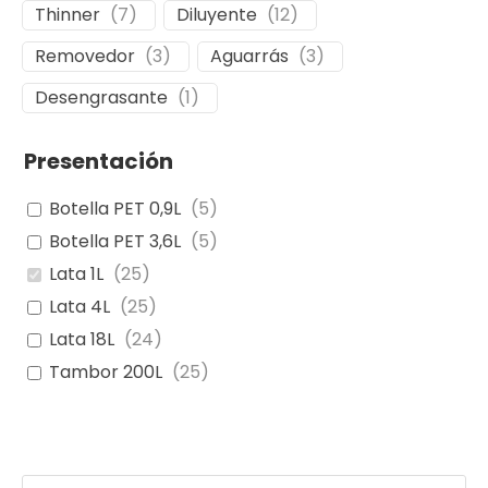
Thinner
(
7
)
Diluyente
(
12
)
Removedor
(
3
)
Aguarrás
(
3
)
Desengrasante
(
1
)
Presentación
Botella PET 0,9L
(
5
)
Botella PET 3,6L
(
5
)
Lata 1L
(
25
)
Lata 4L
(
25
)
Lata 18L
(
24
)
Tambor 200L
(
25
)