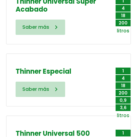
Thinner Universal Súper
1
Acabado
4
18
200
Saber más
litros
Thinner Especial
1
4
18
Saber más
200
0,9
3,6
litros
Thinner Universal 500
1