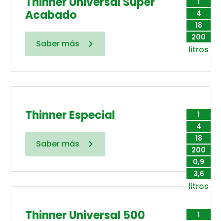
Thinner Universal Súper
1
Acabado
4
18
200
Saber más
litros
Thinner Especial
1
4
18
Saber más
200
0,9
3,6
litros
Thinner Universal 500
1