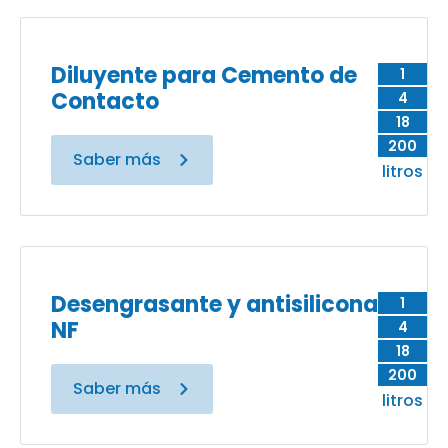
Diluyente para Cemento de
1
Contacto
4
18
200
Saber más
litros
Desengrasante y antisilicona
1
NF
4
18
200
Saber más
litros