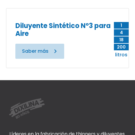
Diluyente Sintético N°3 para
1
Aire
4
18
200
Saber más
litros
Líderes en la fabricación de thinners y diluyentes.