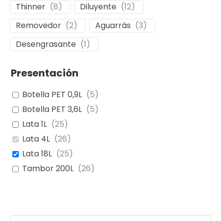
Thinner
(
8
)
Diluyente
(
12
)
Removedor
(
2
)
Aguarrás
(
3
)
Desengrasante
(
1
)
Presentación
Botella PET 0,9L
(
5
)
Botella PET 3,6L
(
5
)
Lata 1L
(
25
)
Lata 4L
(
26
)
Lata 18L
(
25
)
Tambor 200L
(
26
)